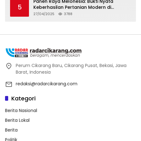
Panen Raya Melonesia: Bukti Nyata
5
Keberhasilan Pertanian Modern di
Kabupaten Bekasi
27/04/2025
3788
Perum Cikarang Baru, Cikarang Pusat, Bekasi, Jawa
Barat, Indonesia
redaksi@radarcikarang.com
Kategori
Berita Nasional
Berita Lokal
Berita
Politik