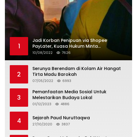
Jadi Korban Penipuan via Shopee
1
PayLater, Kuasa Hukum Minta
Penangguhan Tagihan dan Hapus Bunga
10/08/2022
7626
Serunya Berendam di Kolam Air Hangat
2
Tirta Madu Barokah
07/05/2022
6993
Pemanfaatan Media Sosial Untuk
3
Melestarikan Budaya Lokal
01/12/2023
4886
Sejarah Paud Nuruttaqwa
4
27/10/2020
3837