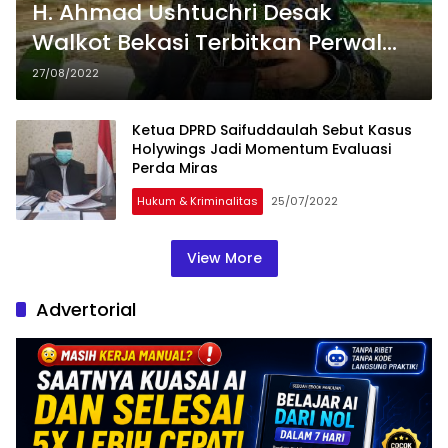
H. Ahmad Ushtuchri Desak
Walkot Bekasi Terbitkan Perwal
Perda Pesantren
27/08/2022
Ketua DPRD Saifuddaulah Sebut Kasus
Holywings Jadi Momentum Evaluasi
Perda Miras
Hukum & Kriminalitas
25/07/2022
View More
Advertorial