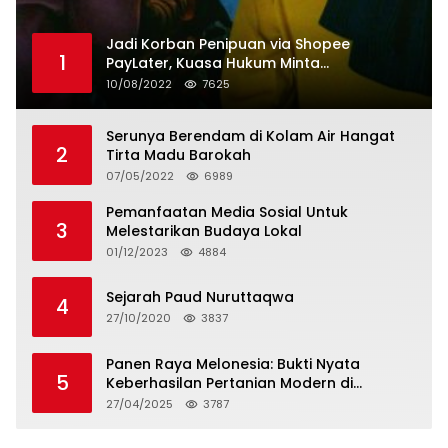
Jadi Korban Penipuan via Shopee
1
PayLater, Kuasa Hukum Minta
Penangguhan Tagihan dan Hapus Bunga
10/08/2022
7625
Serunya Berendam di Kolam Air Hangat
2
Tirta Madu Barokah
07/05/2022
6989
Pemanfaatan Media Sosial Untuk
3
Melestarikan Budaya Lokal
01/12/2023
4884
Sejarah Paud Nuruttaqwa
4
27/10/2020
3837
Panen Raya Melonesia: Bukti Nyata
5
Keberhasilan Pertanian Modern di
Kabupaten Bekasi
27/04/2025
3787