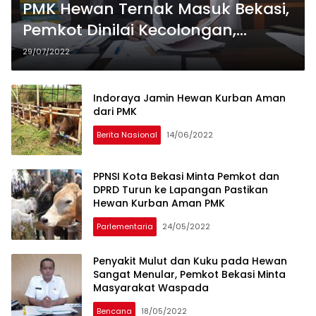
PMK Hewan Ternak Masuk Bekasi,
Pemkot Dinilai Kecolongan,
Syaifuddaulah: Jangan Sampai
29/07/2022
Masyarakat Dirugikan
Indoraya Jamin Hewan Kurban Aman
dari PMK
Berita Nasional
14/06/2022
PPNSI Kota Bekasi Minta Pemkot dan
DPRD Turun ke Lapangan Pastikan
Hewan Kurban Aman PMK
Parlementaria
24/05/2022
Penyakit Mulut dan Kuku pada Hewan
Sangat Menular, Pemkot Bekasi Minta
Masyarakat Waspada
Bencana
18/05/2022