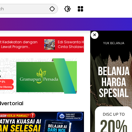
×
katan dengan
Edi Siswanto Hadiri Launching Berkah
rogram
Cinta Sholawat Bekasi Raya, Dorong
Pelayanan Ibadah yang Amanah
vertorial