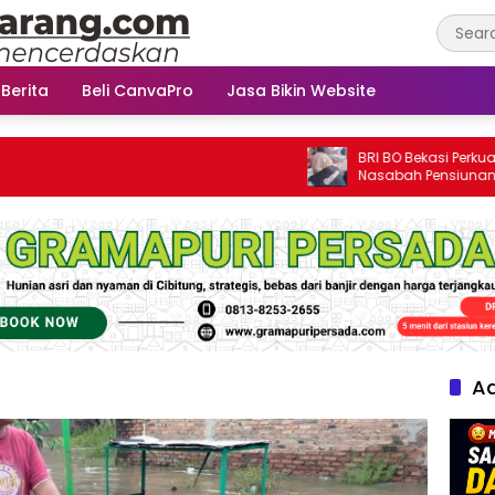
 Berita
Beli CanvaPro
Jasa Bikin Website
BRI BO Bekasi Perkuat Kede
Nasabah Pensiunan Lewat P
Apresiasi
Ad