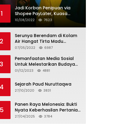
Jadi Korban Penipuan via
1
Shopee PayLater, Kuasa
Hukum Minta Penangguhan
10/08/2022
7623
Tagihan dan Hapus Bunga
Serunya Berendam di Kolam
2
Air Hangat Tirta Madu
Barokah
07/05/2022
6987
Pemanfaatan Media Sosial
3
Untuk Melestarikan Budaya
Lokal
01/12/2023
4881
Sejarah Paud Nuruttaqwa
4
27/10/2020
3831
Panen Raya Melonesia: Bukti
5
Nyata Keberhasilan Pertanian
Modern di Kabupaten Bekasi
27/04/2025
3784