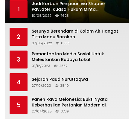
Jadi Korban Penipuan via Shopee
1
PayLater, Kuasa Hukum Minta
Penangguhan Tagihan dan Hapus Bunga
10/08/2022
7628
Serunya Berendam di Kolam Air Hangat
2
Tirta Madu Barokah
07/05/2022
6995
Pemanfaatan Media Sosial Untuk
3
Melestarikan Budaya Lokal
01/12/2023
4887
Sejarah Paud Nuruttaqwa
4
27/10/2020
3840
Panen Raya Melonesia: Bukti Nyata
5
Keberhasilan Pertanian Modern di
Kabupaten Bekasi
27/04/2025
3789