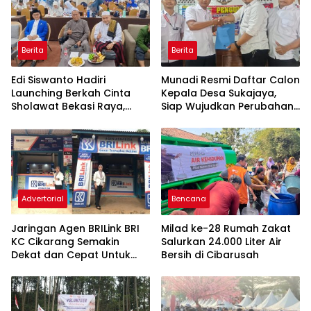
Berita
Berita
Edi Siswanto Hadiri
Munadi Resmi Daftar Calon
Launching Berkah Cinta
Kepala Desa Sukajaya,
Sholawat Bekasi Raya,
Siap Wujudkan Perubahan
Dorong Pelayanan Ibadah
untuk Pilkades 2026
yang Amanah
Advertorial
Bencana
Jaringan Agen BRILink BRI
Milad ke-28 Rumah Zakat
KC Cikarang Semakin
Salurkan 24.000 Liter Air
Dekat dan Cepat Untuk
Bersih di Cibarusah
Layanan Perbankan