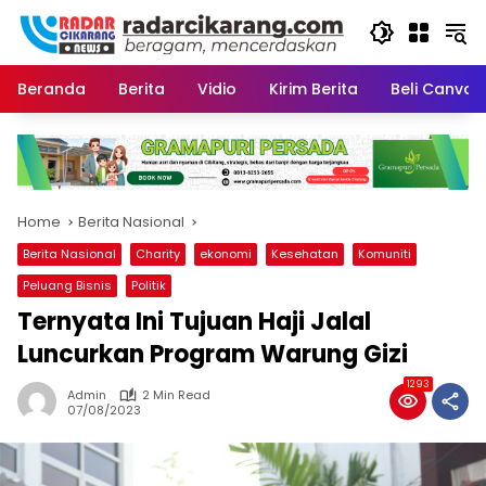
Skip
to
content
Beranda
Berita
Vidio
Kirim Berita
Beli CanvaP
Home
Berita Nasional
Berita Nasional
Charity
ekonomi
Kesehatan
Komuniti
Peluang Bisnis
Politik
Ternyata Ini Tujuan Haji Jalal
Luncurkan Program Warung Gizi
1293
Admin
2 Min Read
07/08/2023