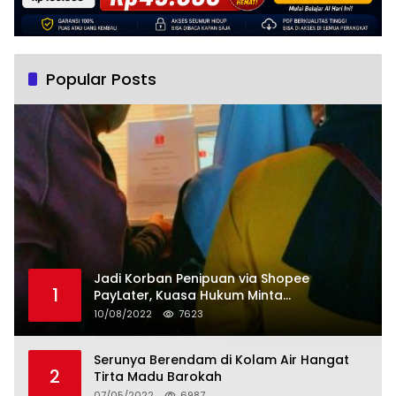
Popular Posts
Jadi Korban Penipuan via Shopee
1
PayLater, Kuasa Hukum Minta
Penangguhan Tagihan dan Hapus Bunga
10/08/2022
7623
Serunya Berendam di Kolam Air Hangat
2
Tirta Madu Barokah
07/05/2022
6987