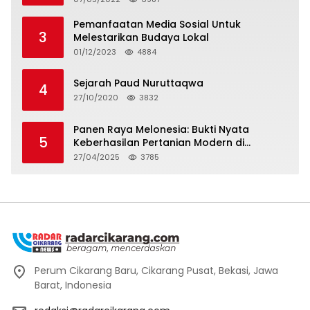
Pemanfaatan Media Sosial Untuk
3
Melestarikan Budaya Lokal
01/12/2023
4884
Sejarah Paud Nuruttaqwa
4
27/10/2020
3832
Panen Raya Melonesia: Bukti Nyata
5
Keberhasilan Pertanian Modern di
Kabupaten Bekasi
27/04/2025
3785
Perum Cikarang Baru, Cikarang Pusat, Bekasi, Jawa
Barat, Indonesia