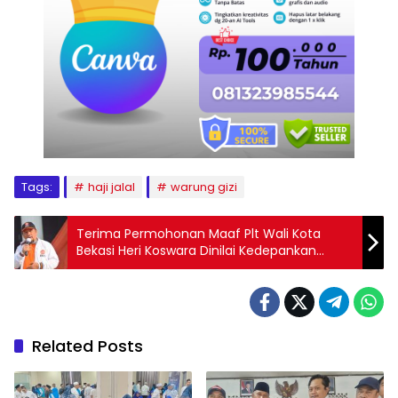
Tags:
haji jalal
warung gizi
Terima Permohonan Maaf Plt Wali Kota
Bekasi Heri Koswara Dinilai Kedepankan
Politik Santun
Related Posts