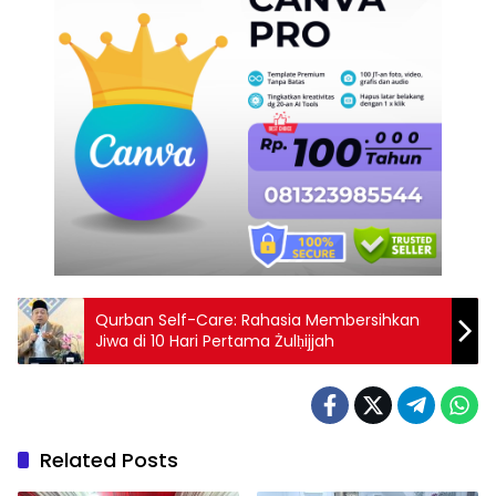
Qurban Self-Care: Rahasia Membersihkan
Jiwa di 10 Hari Pertama Żulḥijjah
Related Posts