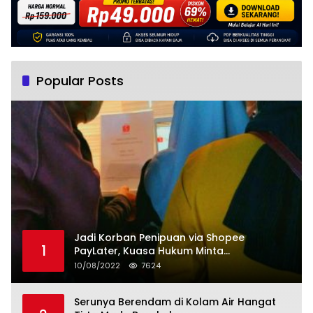
Popular Posts
Jadi Korban Penipuan via Shopee
1
PayLater, Kuasa Hukum Minta
Penangguhan Tagihan dan Hapus Bunga
10/08/2022
7624
Serunya Berendam di Kolam Air Hangat