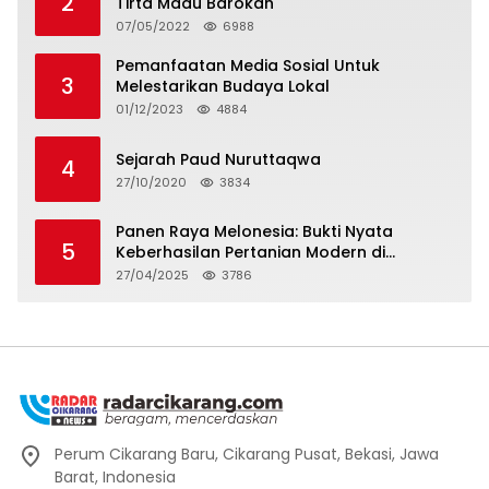
2
Tirta Madu Barokah
07/05/2022
6988
Pemanfaatan Media Sosial Untuk
3
Melestarikan Budaya Lokal
01/12/2023
4884
Sejarah Paud Nuruttaqwa
4
27/10/2020
3834
Panen Raya Melonesia: Bukti Nyata
5
Keberhasilan Pertanian Modern di
Kabupaten Bekasi
27/04/2025
3786
Perum Cikarang Baru, Cikarang Pusat, Bekasi, Jawa
Barat, Indonesia