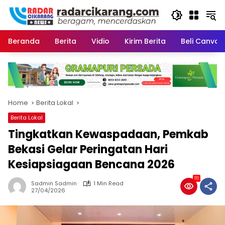
Skip
to
content
Beranda
Berita
Vidio
Kirim Berita
Beli CanvaP
Home
Berita Lokal
Berita Lokal
Tingkatkan Kewaspadaan, Pemkab
Bekasi Gelar Peringatan Hari
Kesiapsiagaan Bencana 2026
111
Sadmin Sadmin
1 Min Read
27/04/2026