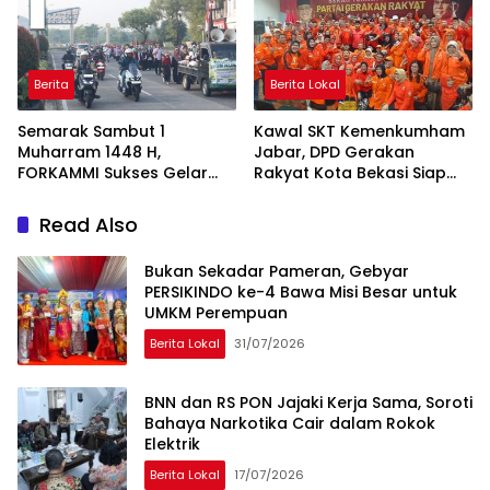
Berita
Berita Lokal
Semarak Sambut 1
Kawal SKT Kemenkumham
Muharram 1448 H,
Jabar, DPD Gerakan
FORKAMMI Sukses Gelar
Rakyat Kota Bekasi Siap
Jalan Sehat dan Bazaar
Songsong Verifikasi KPU
UMKM
Read Also
Bukan Sekadar Pameran, Gebyar
PERSIKINDO ke-4 Bawa Misi Besar untuk
UMKM Perempuan
Berita Lokal
31/07/2026
BNN dan RS PON Jajaki Kerja Sama, Soroti
Bahaya Narkotika Cair dalam Rokok
Elektrik
Berita Lokal
17/07/2026