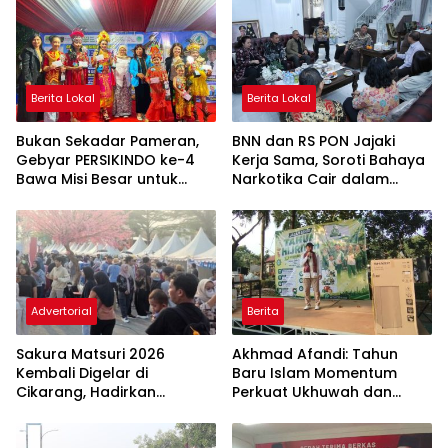
Berita Lokal
Berita Lokal
Bukan Sekadar Pameran,
BNN dan RS PON Jajaki
Gebyar PERSIKINDO ke-4
Kerja Sama, Soroti Bahaya
Bawa Misi Besar untuk
Narkotika Cair dalam
UMKM Perempuan
Rokok Elektrik
Advertorial
Berita
Sakura Matsuri 2026
Akhmad Afandi: Tahun
Kembali Digelar di
Baru Islam Momentum
Cikarang, Hadirkan
Perkuat Ukhuwah dan
Perpaduan Budaya
Kepedulian Sosial
Indonesia dan Jepang