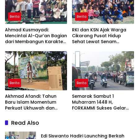
Berita
Berita
Ahmad Kusmayadi:
RKI dan KSN Ajak Warga
Mencintai Al-Qur’an Bagian
Cikarang Pusat Hidup
dari Membangun Karakter
Sehat Lewat Senam
Anak Bangsa
Bersama dan Pojok
Konseling
Berita
Berita
Akhmad Afandi: Tahun
Semarak Sambut 1
Baru Islam Momentum
Muharram 1448 H,
Perkuat Ukhuwah dan
FORKAMMI Sukses Gelar
Kepedulian Sosial
Jalan Sehat dan Bazaar
UMKM
Read Also
Edi Siswanto Hadiri Launching Berkah