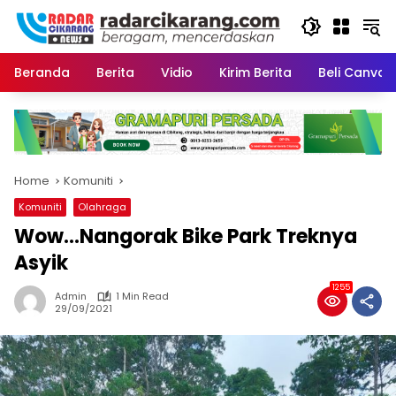
Skip
to
content
Beranda
Berita
Vidio
Kirim Berita
Beli CanvaP
Home
Komuniti
Komuniti
Olahraga
Wow…Nangorak Bike Park Treknya
Asyik
1255
Admin
1 Min Read
29/09/2021