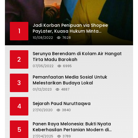
Jadi Korban Penipuan via Shopee
1
PayLater, Kuasa Hukum Minta
Penangguhan Tagihan dan Hapus Bunga
10/08/2022
7628
Serunya Berendam di Kolam Air Hangat
2
Tirta Madu Barokah
07/05/2022
6995
Pemanfaatan Media Sosial Untuk
3
Melestarikan Budaya Lokal
01/12/2023
4887
Sejarah Paud Nuruttaqwa
4
27/10/2020
3840
Panen Raya Melonesia: Bukti Nyata
5
Keberhasilan Pertanian Modern di
Kabupaten Bekasi
27/04/2025
3789