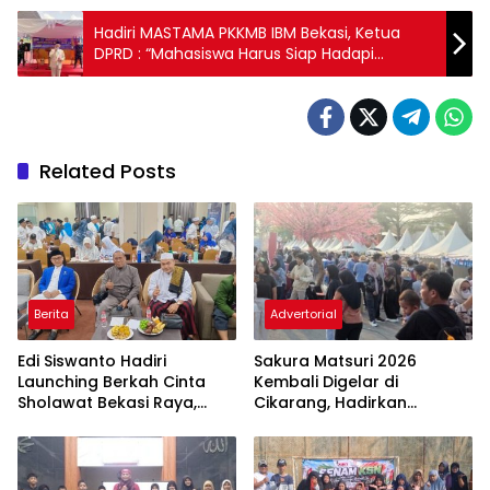
Hadiri MASTAMA PKKMB IBM Bekasi, Ketua
DPRD : “Mahasiswa Harus Siap Hadapi
Tantangan Wujudkan Indonesia Emas 2045.”
Related Posts
Berita
Advertorial
Edi Siswanto Hadiri
Sakura Matsuri 2026
Launching Berkah Cinta
Kembali Digelar di
Sholawat Bekasi Raya,
Cikarang, Hadirkan
Dorong Pelayanan Ibadah
Perpaduan Budaya
yang Amanah
Indonesia dan Jepang