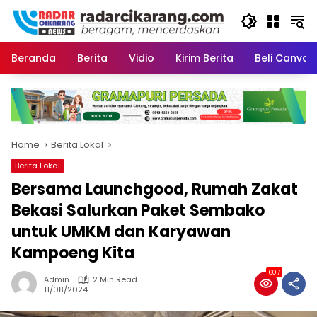
Skip
to
content
Beranda
Berita
Vidio
Kirim Berita
Beli CanvaP
Home
Berita Lokal
Berita Lokal
Bersama Launchgood, Rumah Zakat
Bekasi Salurkan Paket Sembako
untuk UMKM dan Karyawan
Kampoeng Kita
607
Admin
2 Min Read
11/08/2024