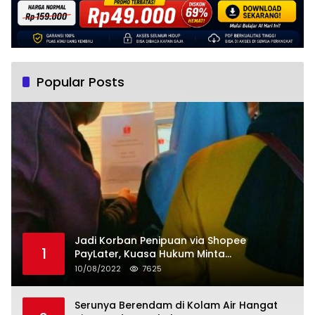
Popular Posts
Jadi Korban Penipuan via Shopee
1
PayLater, Kuasa Hukum Minta
Penangguhan Tagihan dan Hapus Bunga
10/08/2022
7625
Serunya Berendam di Kolam Air Hangat