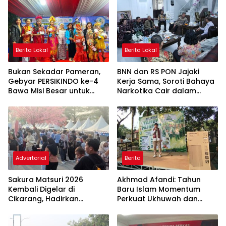
Berita Lokal
Berita Lokal
Bukan Sekadar Pameran,
BNN dan RS PON Jajaki
Gebyar PERSIKINDO ke-4
Kerja Sama, Soroti Bahaya
Bawa Misi Besar untuk
Narkotika Cair dalam
UMKM Perempuan
Rokok Elektrik
Advertorial
Berita
Sakura Matsuri 2026
Akhmad Afandi: Tahun
Kembali Digelar di
Baru Islam Momentum
Cikarang, Hadirkan
Perkuat Ukhuwah dan
Perpaduan Budaya
Kepedulian Sosial
Indonesia dan Jepang