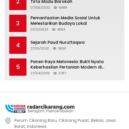
2
Tirta Madu Barokah
07/05/2022
6989
Pemanfaatan Media Sosial Untuk
3
Melestarikan Budaya Lokal
01/12/2023
4884
Sejarah Paud Nuruttaqwa
4
27/10/2020
3836
Panen Raya Melonesia: Bukti Nyata
5
Keberhasilan Pertanian Modern di
Kabupaten Bekasi
27/04/2025
3787
Perum Cikarang Baru, Cikarang Pusat, Bekasi, Jawa
Barat, Indonesia