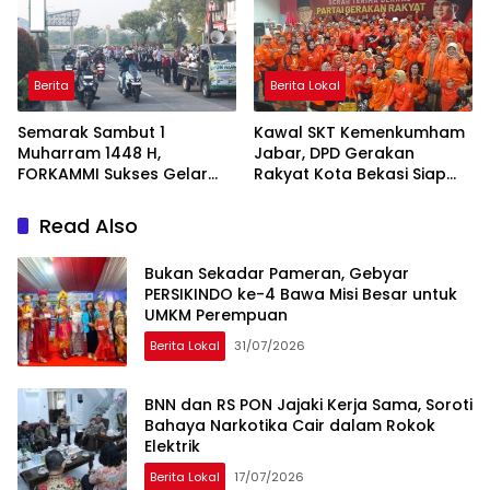
Berita
Berita Lokal
Semarak Sambut 1
Kawal SKT Kemenkumham
Muharram 1448 H,
Jabar, DPD Gerakan
FORKAMMI Sukses Gelar
Rakyat Kota Bekasi Siap
Jalan Sehat dan Bazaar
Songsong Verifikasi KPU
UMKM
Read Also
Bukan Sekadar Pameran, Gebyar
PERSIKINDO ke-4 Bawa Misi Besar untuk
UMKM Perempuan
Berita Lokal
31/07/2026
BNN dan RS PON Jajaki Kerja Sama, Soroti
Bahaya Narkotika Cair dalam Rokok
Elektrik
Berita Lokal
17/07/2026