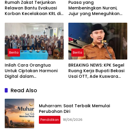
Rumah Zakat Terjunkan
Puasa yang
Relawan Bantu Evakuasi
Membeningkan Nurani,
Korban Kecelakaan KRL di
Jujur yang Meneguhkan
Bekasi Timur
Reputasi
Berita
Berita
Inilah Cara Orangtua
BREAKING NEWS: KPK Segel
Untuk Ciptakan Harmoni
Ruang Kerja Bupati Bekasi
Digital dalam
Usai OTT, Ade Kuswara
Perkembangan Bahasa
Kunang Diperiksa Intensif
Anak Usia Dini
Read Also
Muharram: Saat Terbaik Memulai
Perubahan Diri
Pendidikan
18/06/2026