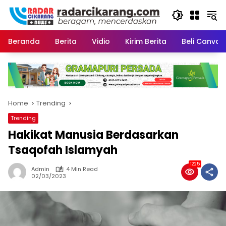
Skip
to
content
Beranda
Berita
Vidio
Kirim Berita
Beli CanvaP
Home
Trending
Trending
Hakikat Manusia Berdasarkan
Tsaqofah Islamyah
1225
Admin
4 Min Read
02/03/2023