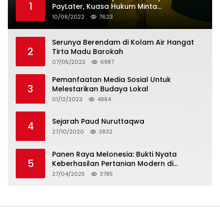
1
PayLater, Kuasa Hukum Minta
Penangguhan Tagihan dan Hapus Bunga
10/08/2022
7623
Serunya Berendam di Kolam Air Hangat
2
Tirta Madu Barokah
07/05/2022
6987
Pemanfaatan Media Sosial Untuk
3
Melestarikan Budaya Lokal
01/12/2023
4884
Sejarah Paud Nuruttaqwa
4
27/10/2020
3832
Panen Raya Melonesia: Bukti Nyata
5
Keberhasilan Pertanian Modern di
Kabupaten Bekasi
27/04/2025
3785