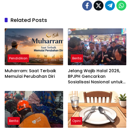
Related Posts
Pendidikan
Berita
Muharram: Saat Terbaik
Jelang Wajib Halal 2026,
Memulai Perubahan Diri
BPJPH Gencarkan
Sosialisasi Nasional untuk
Perkuat Daya Saing Produk
Indonesia
Berita
Opini