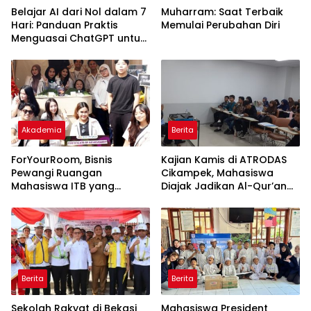
Belajar AI dari Nol dalam 7
Muharram: Saat Terbaik
Hari: Panduan Praktis
Memulai Perubahan Diri
Menguasai ChatGPT untuk
Kerja, Belajar, dan Bisnis
Akademia
Berita
ForYourRoom, Bisnis
Kajian Kamis di ATRODAS
Pewangi Ruangan
Cikampek, Mahasiswa
Mahasiswa ITB yang
Diajak Jadikan Al-Qur’an
Menasional
Pedoman Hidup
Berita
Berita
Sekolah Rakyat di Bekasi
Mahasiswa President