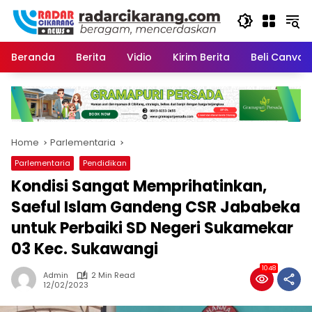
Skip
to
content
Beranda
Berita
Vidio
Kirim Berita
Beli CanvaP
Home
Parlementaria
Parlementaria
Pendidikan
Kondisi Sangat Memprihatinkan,
Saeful Islam Gandeng CSR Jababeka
untuk Perbaiki SD Negeri Sukamekar
03 Kec. Sukawangi
1048
Admin
2 Min Read
12/02/2023