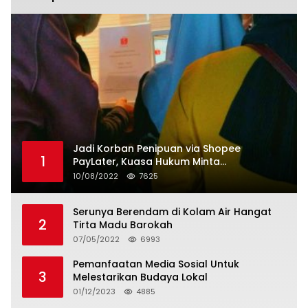
Jadi Korban Penipuan via Shopee
1
PayLater, Kuasa Hukum Minta
Penangguhan Tagihan dan Hapus Bunga
10/08/2022
7625
Serunya Berendam di Kolam Air Hangat
2
Tirta Madu Barokah
07/05/2022
6993
Pemanfaatan Media Sosial Untuk
3
Melestarikan Budaya Lokal
01/12/2023
4885