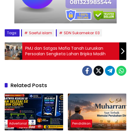
Tags:
Saeful islam
SDN Sukamekar 03
PMJ dan Satgas Mafia Tanah Luruskan
Persoalan Sengketa Lahan Bripka Madih
Related Posts
Advertorial
Pendidikan