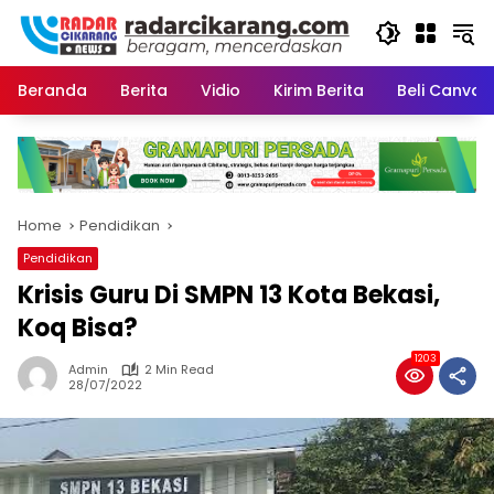
Skip
to
content
Beranda
Berita
Vidio
Kirim Berita
Beli CanvaP
Home
Pendidikan
Pendidikan
Krisis Guru Di SMPN 13 Kota Bekasi,
Koq Bisa?
1203
Admin
2 Min Read
28/07/2022