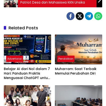
Patriot Desa dan Mahasiswa KKN Unsika
Related Posts
Advertorial
Pendidikan
Belajar AI dari Nol dalam 7
Muharram: Saat Terbaik
Hari: Panduan Praktis
Memulai Perubahan Diri
Menguasai ChatGPT untuk
Kerja, Belajar, dan Bisnis