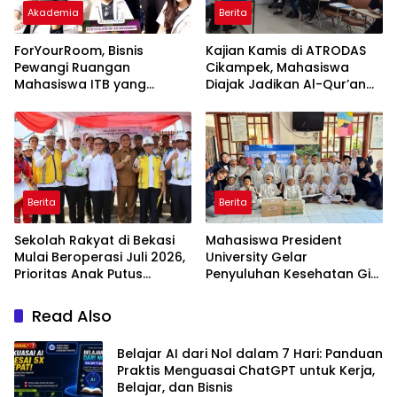
Akademia
Berita
ForYourRoom, Bisnis
Kajian Kamis di ATRODAS
Pewangi Ruangan
Cikampek, Mahasiswa
Mahasiswa ITB yang
Diajak Jadikan Al-Qur’an
Menasional
Pedoman Hidup
Berita
Berita
Sekolah Rakyat di Bekasi
Mahasiswa President
Mulai Beroperasi Juli 2026,
University Gelar
Prioritas Anak Putus
Penyuluhan Kesehatan Gigi
Sekolah
untuk Anak Panti Asuhan
Jakarta Timur
Read Also
Belajar AI dari Nol dalam 7 Hari: Panduan
Praktis Menguasai ChatGPT untuk Kerja,
Belajar, dan Bisnis