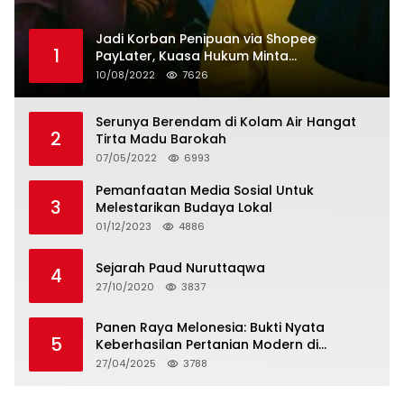
Jadi Korban Penipuan via Shopee
1
PayLater, Kuasa Hukum Minta
Penangguhan Tagihan dan Hapus Bunga
10/08/2022
7626
Serunya Berendam di Kolam Air Hangat
2
Tirta Madu Barokah
07/05/2022
6993
Pemanfaatan Media Sosial Untuk
3
Melestarikan Budaya Lokal
01/12/2023
4886
Sejarah Paud Nuruttaqwa
4
27/10/2020
3837
Panen Raya Melonesia: Bukti Nyata
5
Keberhasilan Pertanian Modern di
Kabupaten Bekasi
27/04/2025
3788