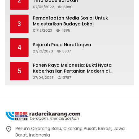
2
Tirta Madu Barokah
07/05/2022
6990
Pemanfaatan Media Sosial Untuk
3
Melestarikan Budaya Lokal
01/12/2023
4885
Sejarah Paud Nuruttaqwa
4
27/10/2020
3837
Panen Raya Melonesia: Bukti Nyata
5
Keberhasilan Pertanian Modern di
Kabupaten Bekasi
27/04/2025
3787
Perum Cikarang Baru, Cikarang Pusat, Bekasi, Jawa
Barat, Indonesia