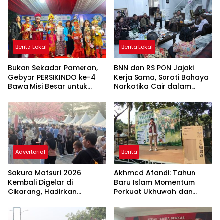
Berita Lokal
Berita Lokal
Bukan Sekadar Pameran,
BNN dan RS PON Jajaki
Gebyar PERSIKINDO ke-4
Kerja Sama, Soroti Bahaya
Bawa Misi Besar untuk
Narkotika Cair dalam
UMKM Perempuan
Rokok Elektrik
Advertorial
Berita
Sakura Matsuri 2026
Akhmad Afandi: Tahun
Kembali Digelar di
Baru Islam Momentum
Cikarang, Hadirkan
Perkuat Ukhuwah dan
Perpaduan Budaya
Kepedulian Sosial
Indonesia dan Jepang