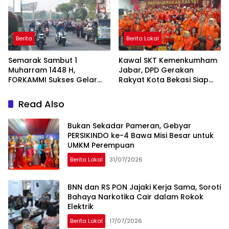
Berita
Berita Lokal
Semarak Sambut 1
Kawal SKT Kemenkumham
Muharram 1448 H,
Jabar, DPD Gerakan
FORKAMMI Sukses Gelar
Rakyat Kota Bekasi Siap
Jalan Sehat dan Bazaar
Songsong Verifikasi KPU
UMKM
Read Also
Bukan Sekadar Pameran, Gebyar
PERSIKINDO ke-4 Bawa Misi Besar untuk
UMKM Perempuan
Berita Lokal
31/07/2026
BNN dan RS PON Jajaki Kerja Sama, Soroti
Bahaya Narkotika Cair dalam Rokok
Elektrik
Berita Lokal
17/07/2026