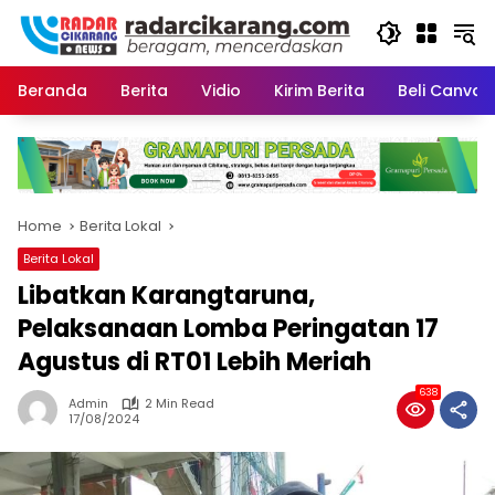
Skip
to
content
Beranda
Berita
Vidio
Kirim Berita
Beli CanvaP
Home
Berita Lokal
Berita Lokal
Libatkan Karangtaruna,
Pelaksanaan Lomba Peringatan 17
Agustus di RT01 Lebih Meriah
638
Admin
2 Min Read
17/08/2024