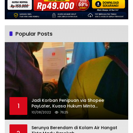
Popular Posts
Jadi Korban Penipuan via Shopee
1
PayLater, Kuasa Hukum Minta
Penangguhan Tagihan dan Hapus Bunga
10/08/2022
7625
Serunya Berendam di Kolam Air Hangat