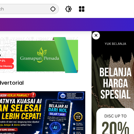
×
vertorial