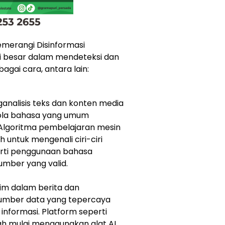
merangi Disinformasi
i besar dalam mendeteksi dan
agai cara, antara lain:
analisis teks dan konten media
 pola bahasa yang umum
 Algoritma pembelajaran mesin
h untuk mengenali ciri-ciri
perti penggunaan bahasa
umber yang valid.
im dalam berita dan
mber data yang tepercaya
nformasi. Platform seperti
ah mulai menggunakan alat AI