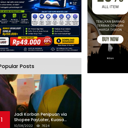
Popular Posts
Jadi Korban Penipuan via
1
Shopee PayLater, Kuasa
Hukum Minta Penangguhan
10/08/2022
7624