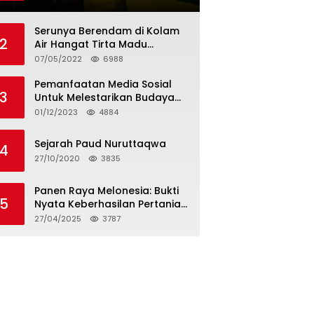
Tagihan dan Hapus Bunga
Serunya Berendam di Kolam
2
Air Hangat Tirta Madu
Barokah
07/05/2022
6988
Pemanfaatan Media Sosial
3
Untuk Melestarikan Budaya
Lokal
01/12/2023
4884
Sejarah Paud Nuruttaqwa
4
27/10/2020
3835
Panen Raya Melonesia: Bukti
5
Nyata Keberhasilan Pertanian
Modern di Kabupaten Bekasi
27/04/2025
3787