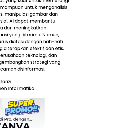
at yang kuat untuk memerangi
 kemampuan untuk menganalisis
ksi manipulasi gambar dan
sosial, AI dapat membantu
su dan meningkatkan
asi yang diterima. Namun,
us diatasi dengan hati-hati
diterapkan efektif dan etis.
perusahaan teknologi, dan
ngembangkan strategi yang
caman disinformasi.
arizi
men Informatika