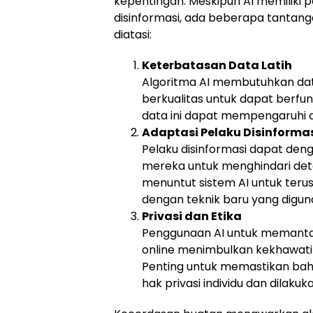
kepentingan. Meskipun AI memiliki
disinformasi, ada beberapa tantan
diatasi:
Keterbatasan Data Latih
Algoritma AI membutuhkan dat
berkualitas untuk dapat berfu
data ini dapat mempengaruhi ak
Adaptasi Pelaku Disinforma
Pelaku disinformasi dapat de
mereka untuk menghindari deteks
menuntut sistem AI untuk terus
dengan teknik baru yang diguna
Privasi dan Etika
Penggunaan AI untuk memantau
online menimbulkan kekhawatira
Penting untuk memastikan bah
hak privasi individu dan dilaku