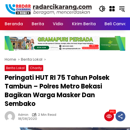
Skip
to
content
Beranda
Berita
Vidio
Kirim Berita
Beli CanvaP
Home
Berita Lokal
Berita Lokal
Charity
Peringati HUT RI 75 Tahun Polsek
Tambun – Polres Metro Bekasi
Bagikan Warga Masker Dan
Sembako
860
Admin
2 Min Read
18/08/2020