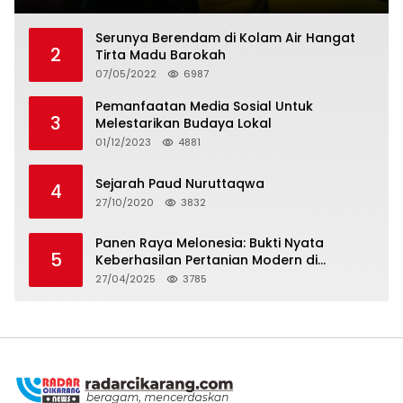
Serunya Berendam di Kolam Air Hangat
2
Tirta Madu Barokah
07/05/2022
6987
Pemanfaatan Media Sosial Untuk
3
Melestarikan Budaya Lokal
01/12/2023
4881
Sejarah Paud Nuruttaqwa
4
27/10/2020
3832
Panen Raya Melonesia: Bukti Nyata
5
Keberhasilan Pertanian Modern di
Kabupaten Bekasi
27/04/2025
3785