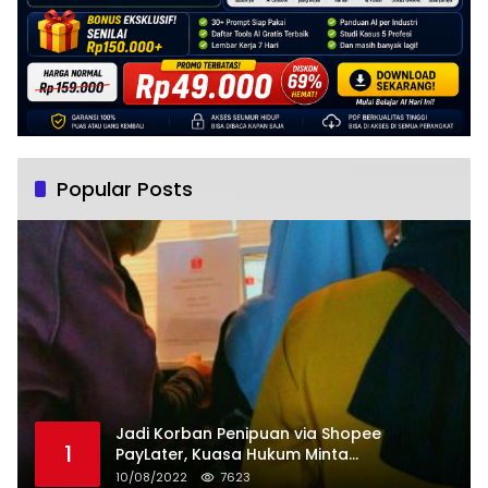
Popular Posts
Jadi Korban Penipuan via Shopee
1
PayLater, Kuasa Hukum Minta
Penangguhan Tagihan dan Hapus Bunga
10/08/2022
7623