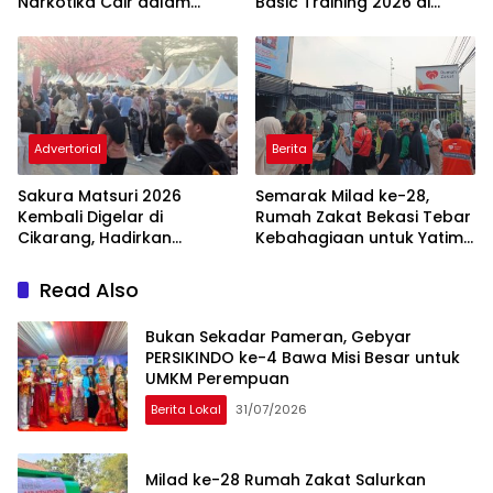
Narkotika Cair dalam
Basic Training 2026 di
Rokok Elektrik
Bogor
Advertorial
Berita
Sakura Matsuri 2026
Semarak Milad ke-28,
Kembali Digelar di
Rumah Zakat Bekasi Tebar
Cikarang, Hadirkan
Kebahagiaan untuk Yatim,
Perpaduan Budaya
Disabilitas, dan
Indonesia dan Jepang
Masyarakat di Bulan
Read Also
Muharram
Bukan Sekadar Pameran, Gebyar
PERSIKINDO ke-4 Bawa Misi Besar untuk
UMKM Perempuan
Berita Lokal
31/07/2026
Milad ke-28 Rumah Zakat Salurkan