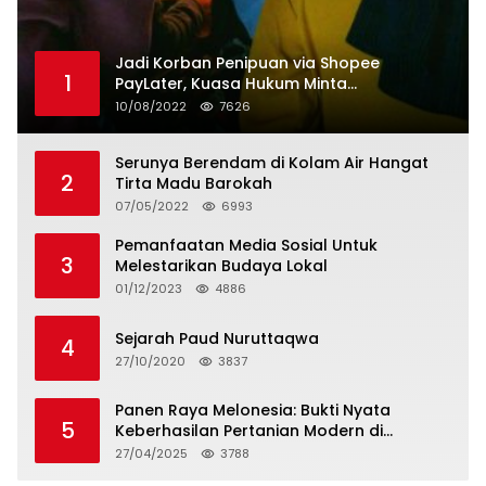
Jadi Korban Penipuan via Shopee
1
PayLater, Kuasa Hukum Minta
Penangguhan Tagihan dan Hapus Bunga
10/08/2022
7626
Serunya Berendam di Kolam Air Hangat
2
Tirta Madu Barokah
07/05/2022
6993
Pemanfaatan Media Sosial Untuk
3
Melestarikan Budaya Lokal
01/12/2023
4886
Sejarah Paud Nuruttaqwa
4
27/10/2020
3837
Panen Raya Melonesia: Bukti Nyata
5
Keberhasilan Pertanian Modern di
Kabupaten Bekasi
27/04/2025
3788