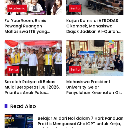
Akademia
Berita
ForYourRoom, Bisnis
Kajian Kamis di ATRODAS
Pewangi Ruangan
Cikampek, Mahasiswa
Mahasiswa ITB yang
Diajak Jadikan Al-Qur’an
Menasional
Pedoman Hidup
Berita
Berita
Sekolah Rakyat di Bekasi
Mahasiswa President
Mulai Beroperasi Juli 2026,
University Gelar
Prioritas Anak Putus
Penyuluhan Kesehatan Gigi
Sekolah
untuk Anak Panti Asuhan
Jakarta Timur
Read Also
Belajar AI dari Nol dalam 7 Hari: Panduan
Praktis Menguasai ChatGPT untuk Kerja,