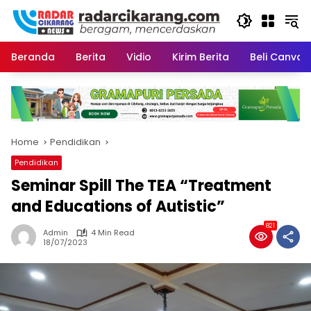
Skip
to
content
Beranda
Berita
Vidio
Kirim Berita
Beli CanvaP
Home
Pendidikan
Pendidikan
Seminar Spill The TEA “Treatment
and Educations of Autistic”
821
Admin
4 Min Read
18/07/2023