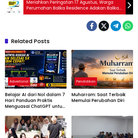
Meriahkan Peringatan 17 Agustus, Warga
Perumahan Balika Residence Adakan Balika
Open 2023
Related Posts
Advertorial
Pendidikan
Belajar AI dari Nol dalam 7
Muharram: Saat Terbaik
Hari: Panduan Praktis
Memulai Perubahan Diri
Menguasai ChatGPT untuk
Kerja, Belajar, dan Bisnis