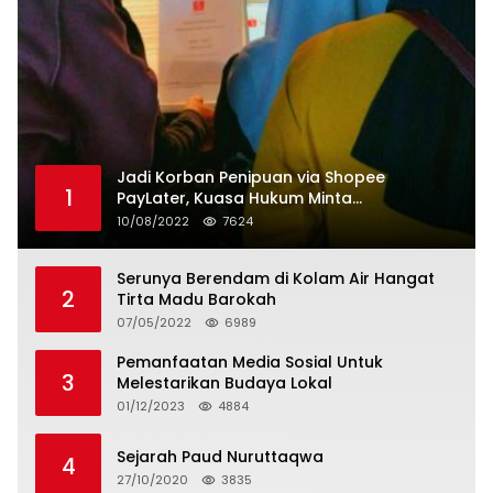
Jadi Korban Penipuan via Shopee
1
PayLater, Kuasa Hukum Minta
Penangguhan Tagihan dan Hapus Bunga
10/08/2022
7624
Serunya Berendam di Kolam Air Hangat
2
Tirta Madu Barokah
07/05/2022
6989
Pemanfaatan Media Sosial Untuk
3
Melestarikan Budaya Lokal
01/12/2023
4884
Sejarah Paud Nuruttaqwa
4
27/10/2020
3835