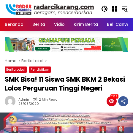
Skip
to
content
Beranda
Berita
Vidio
Kirim Berita
Beli CanvaP
Home
Berita Lokal
Berita Lokal
Pendidikan
SMK Bisa! 11 Siswa SMK BKM 2 Bekasi
Lolos Perguruan Tinggi Negeri
1329
Admin
2 Min Read
28/08/2020