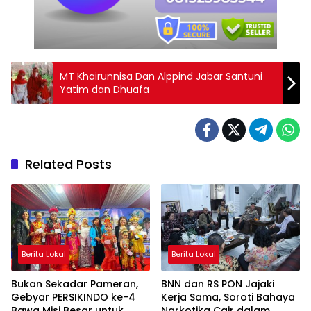
MT Khairunnisa Dan Alppind Jabar Santuni
Yatim dan Dhuafa
Related Posts
Berita Lokal
Berita Lokal
Bukan Sekadar Pameran,
BNN dan RS PON Jajaki
Gebyar PERSIKINDO ke-4
Kerja Sama, Soroti Bahaya
Bawa Misi Besar untuk
Narkotika Cair dalam