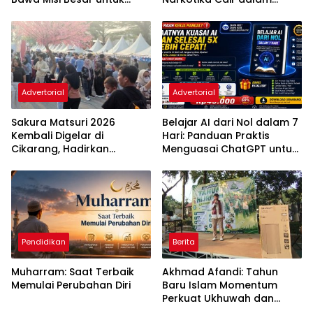
UMKM Perempuan
Rokok Elektrik
Advertorial
Advertorial
Sakura Matsuri 2026
Belajar AI dari Nol dalam 7
Kembali Digelar di
Hari: Panduan Praktis
Cikarang, Hadirkan
Menguasai ChatGPT untuk
Perpaduan Budaya
Kerja, Belajar, dan Bisnis
Indonesia dan Jepang
Pendidikan
Berita
Muharram: Saat Terbaik
Akhmad Afandi: Tahun
Memulai Perubahan Diri
Baru Islam Momentum
Perkuat Ukhuwah dan
Kepedulian Sosial