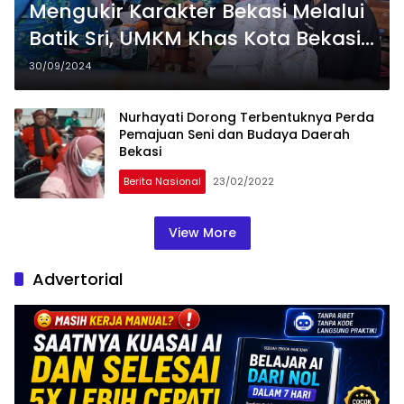
Mengukir Karakter Bekasi Melalui
Batik Sri, UMKM Khas Kota Bekasi
Berkembang Bersama BRI Kanca
30/09/2024
Bekasi
Nurhayati Dorong Terbentuknya Perda
Pemajuan Seni dan Budaya Daerah
Bekasi
Berita Nasional
23/02/2022
View More
Advertorial