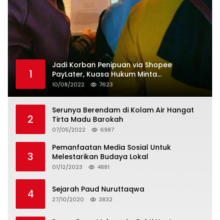
Jadi Korban Penipuan via Shopee
1
PayLater, Kuasa Hukum Minta
Penangguhan Tagihan dan Hapus Bunga
10/08/2022
7623
Serunya Berendam di Kolam Air Hangat
2
Tirta Madu Barokah
07/05/2022
6987
Pemanfaatan Media Sosial Untuk
3
Melestarikan Budaya Lokal
01/12/2023
4881
Sejarah Paud Nuruttaqwa
4
27/10/2020
3832