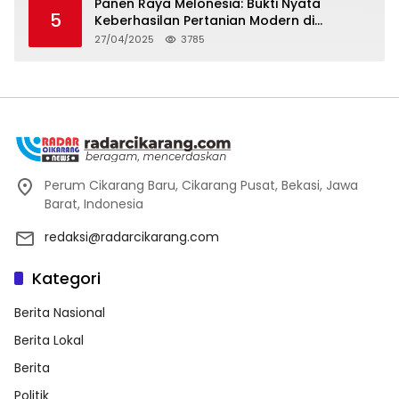
Panen Raya Melonesia: Bukti Nyata
5
Keberhasilan Pertanian Modern di
Kabupaten Bekasi
27/04/2025
3785
Perum Cikarang Baru, Cikarang Pusat, Bekasi, Jawa
Barat, Indonesia
redaksi@radarcikarang.com
Kategori
Berita Nasional
Berita Lokal
Berita
Politik