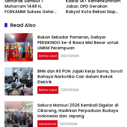
Semarak Sambut 1
Kawal SKT Kemenkumham
Muharram 1448 H,
Jabar, DPD Gerakan
FORKAMMI Sukses Gelar
Rakyat Kota Bekasi Siap
Jalan Sehat dan Bazaar
Songsong Verifikasi KPU
UMKM
Read Also
Bukan Sekadar Pameran, Gebyar
PERSIKINDO ke-4 Bawa Misi Besar untuk
UMKM Perempuan
Berita Lokal
31/07/2026
BNN dan RS PON Jajaki Kerja Sama, Soroti
Bahaya Narkotika Cair dalam Rokok
Elektrik
Berita Lokal
17/07/2026
Sakura Matsuri 2026 Kembali Digelar di
Cikarang, Hadirkan Perpaduan Budaya
Indonesia dan Jepang
Advertorial
11/07/2026