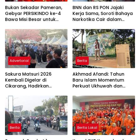
Bukan Sekadar Pameran,
BNN dan RS PON Jajaki
Gebyar PERSIKINDO ke-4
Kerja Sama, Soroti Bahaya
Bawa Misi Besar untuk
Narkotika Cair dalam
UMKM Perempuan
Rokok Elektrik
Advertorial
Berita
Sakura Matsuri 2026
Akhmad Afandi: Tahun
Kembali Digelar di
Baru Islam Momentum
Cikarang, Hadirkan
Perkuat Ukhuwah dan
Perpaduan Budaya
Kepedulian Sosial
Indonesia dan Jepang
Berita
Berita Lokal