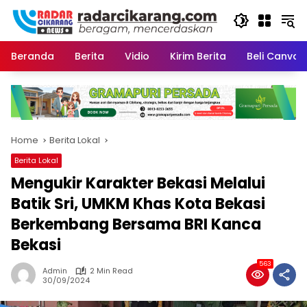
Skip
to
content
Beranda
Berita
Vidio
Kirim Berita
Beli CanvaP
Home
Berita Lokal
Berita Lokal
Mengukir Karakter Bekasi Melalui
Batik Sri, UMKM Khas Kota Bekasi
Berkembang Bersama BRI Kanca
Bekasi
563
Admin
2 Min Read
30/09/2024