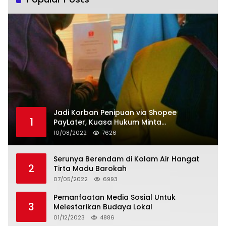
Jadi Korban Penipuan via Shopee
1
PayLater, Kuasa Hukum Minta
Penangguhan Tagihan dan Hapus Bunga
10/08/2022
7626
Serunya Berendam di Kolam Air Hangat
2
Tirta Madu Barokah
07/05/2022
6993
Pemanfaatan Media Sosial Untuk
3
Melestarikan Budaya Lokal
01/12/2023
4886