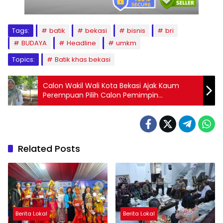
Tags:
batik
bekasi
bisnis
bri
BUDAYA
Headline
umkm
Topics:
Batik khas bekasi
Calon Wakil Wali Kota Bekasi Ajak Kaum
Perempuan Pilih Calon Pemimpin
Perempuan
Related Posts
Berita Lokal
Berita Lokal